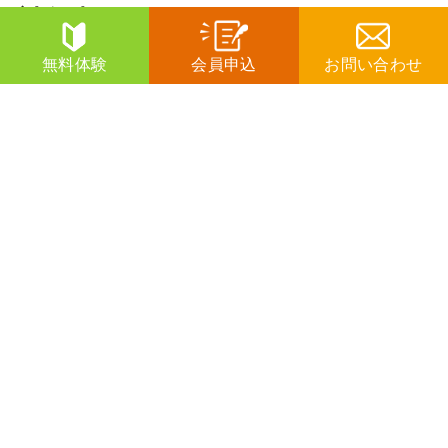
対象者
無料体験
会員申込
お問い合わせ
皆で一緒に経営について学びたいとお考えの介
護・障害福祉業を営む経営者様
開催日
2026年6月10日（水）～11月11日
（水）までの全6回
※途中からの参加も可能ですので、お問
い合わせください。
開催方
対面開催（後日アーカイブにて共有あ
法
り）
参加に
20社限定